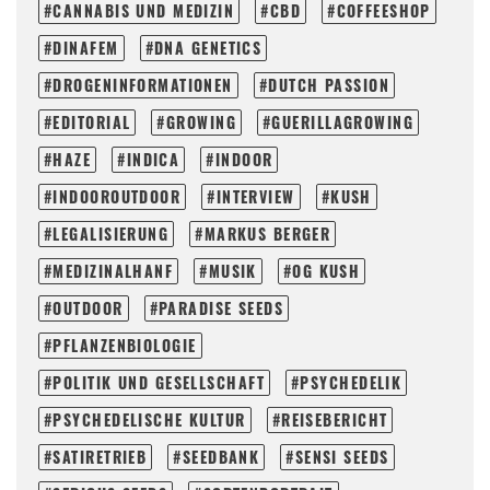
CANNABIS UND MEDIZIN
CBD
COFFEESHOP
DINAFEM
DNA GENETICS
DROGENINFORMATIONEN
DUTCH PASSION
EDITORIAL
GROWING
GUERILLAGROWING
HAZE
INDICA
INDOOR
INDOOROUTDOOR
INTERVIEW
KUSH
LEGALISIERUNG
MARKUS BERGER
MEDIZINALHANF
MUSIK
OG KUSH
OUTDOOR
PARADISE SEEDS
PFLANZENBIOLOGIE
POLITIK UND GESELLSCHAFT
PSYCHEDELIK
PSYCHEDELISCHE KULTUR
REISEBERICHT
SATIRETRIEB
SEEDBANK
SENSI SEEDS