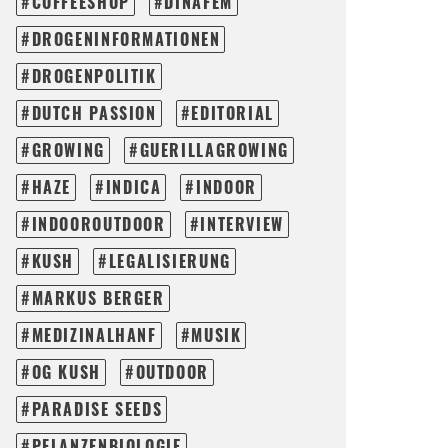
COFFEESHOP
DINAFEM
DROGENINFORMATIONEN
DROGENPOLITIK
DUTCH PASSION
EDITORIAL
GROWING
GUERILLAGROWING
HAZE
INDICA
INDOOR
INDOOROUTDOOR
INTERVIEW
KUSH
LEGALISIERUNG
MARKUS BERGER
MEDIZINALHANF
MUSIK
OG KUSH
OUTDOOR
PARADISE SEEDS
PFLANZENBIOLOGIE