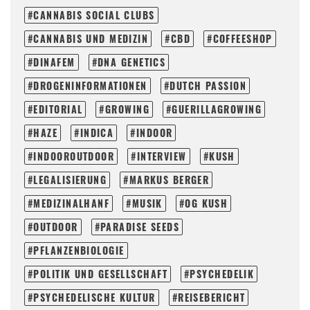
CANNABIS SOCIAL CLUBS
CANNABIS UND MEDIZIN
CBD
COFFEESHOP
DINAFEM
DNA GENETICS
DROGENINFORMATIONEN
DUTCH PASSION
EDITORIAL
GROWING
GUERILLAGROWING
HAZE
INDICA
INDOOR
INDOOROUTDOOR
INTERVIEW
KUSH
LEGALISIERUNG
MARKUS BERGER
MEDIZINALHANF
MUSIK
OG KUSH
OUTDOOR
PARADISE SEEDS
PFLANZENBIOLOGIE
POLITIK UND GESELLSCHAFT
PSYCHEDELIK
PSYCHEDELISCHE KULTUR
REISEBERICHT