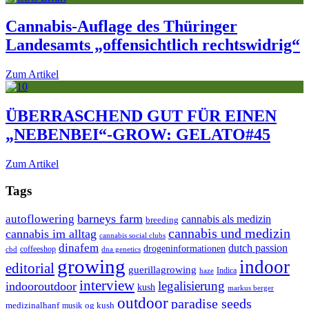
Cannabis-Auflage des Thüringer
Landesamts „offensichtlich rechtswidrig“
Zum Artikel
ÜBERRASCHEND GUT FÜR EINEN
„NEBENBEI“-GROW: GELATO#45
Zum Artikel
Tags
autoflowering
barneys farm
cannabis als medizin
breeding
cannabis und medizin
cannabis im alltag
cannabis social clubs
dinafem
dutch passion
drogeninformationen
cbd
coffeeshop
dna genetics
growing
indoor
editorial
guerillagrowing
Indica
haze
interview
legalisierung
indooroutdoor
kush
markus berger
outdoor
paradise seeds
og kush
medizinalhanf
musik