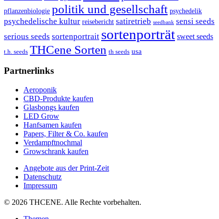
politik und gesellschaft
pflanzenbiologie
psychedelik
sensi seeds
psychedelische kultur
satiretrieb
reisebericht
seedbank
sortenporträt
serious seeds
sortenportrait
sweet seeds
THCene Sorten
usa
t.h. seeds
th seeds
Partnerlinks
Aeroponik
CBD-Produkte kaufen
Glasbongs kaufen
LED Grow
Hanfsamen kaufen
Papers, Filter & Co. kaufen
Verdampftnochmal
Growschrank kaufen
Angebote aus der Print-Zeit
Datenschutz
Impressum
© 2026 THCENE. Alle Rechte vorbehalten.
Themen