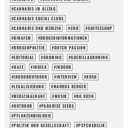
CANNABIS IM ALLTAG
CANNABIS SOCIAL CLUBS
CANNABIS UND MEDIZIN
CBD
COFFEESHOP
DINAFEM
DROGENINFORMATIONEN
DROGENPOLITIK
DUTCH PASSION
EDITORIAL
GROWING
GUERILLAGROWING
HAZE
INDICA
INDOOR
INDOOROUTDOOR
INTERVIEW
KUSH
LEGALISIERUNG
MARKUS BERGER
MEDIZINALHANF
MUSIK
OG KUSH
OUTDOOR
PARADISE SEEDS
PFLANZENBIOLOGIE
POLITIK UND GESELLSCHAFT
PSYCHEDELIK