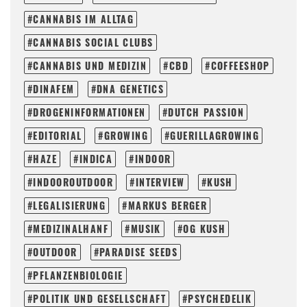
CANNABIS IM ALLTAG
CANNABIS SOCIAL CLUBS
CANNABIS UND MEDIZIN
CBD
COFFEESHOP
DINAFEM
DNA GENETICS
DROGENINFORMATIONEN
DUTCH PASSION
EDITORIAL
GROWING
GUERILLAGROWING
HAZE
INDICA
INDOOR
INDOOROUTDOOR
INTERVIEW
KUSH
LEGALISIERUNG
MARKUS BERGER
MEDIZINALHANF
MUSIK
OG KUSH
OUTDOOR
PARADISE SEEDS
PFLANZENBIOLOGIE
POLITIK UND GESELLSCHAFT
PSYCHEDELIK