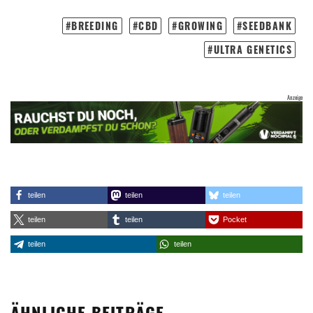
BREEDING
CBD
GROWING
SEEDBANK
ULTRA GENETICS
teilen
teilen
teilen
teilen
teilen
Pocket
teilen
teilen
ÄHNLICHE BEITRÄGE