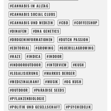
CANNABIS IM ALLTAG
CANNABIS SOCIAL CLUBS
CANNABIS UND MEDIZIN
CBD
COFFEESHOP
DINAFEM
DNA GENETICS
DROGENINFORMATIONEN
DUTCH PASSION
EDITORIAL
GROWING
GUERILLAGROWING
HAZE
INDICA
INDOOR
INDOOROUTDOOR
INTERVIEW
KUSH
LEGALISIERUNG
MARKUS BERGER
MEDIZINALHANF
MUSIK
OG KUSH
OUTDOOR
PARADISE SEEDS
PFLANZENBIOLOGIE
POLITIK UND GESELLSCHAFT
PSYCHEDELIK