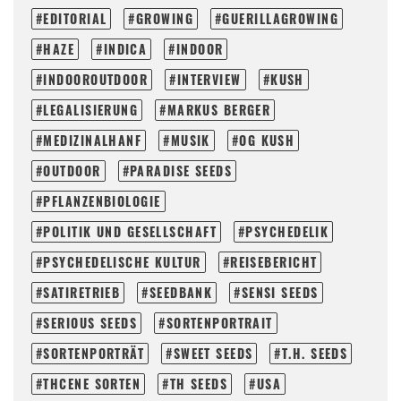
EDITORIAL
GROWING
GUERILLAGROWING
HAZE
INDICA
INDOOR
INDOOROUTDOOR
INTERVIEW
KUSH
LEGALISIERUNG
MARKUS BERGER
MEDIZINALHANF
MUSIK
OG KUSH
OUTDOOR
PARADISE SEEDS
PFLANZENBIOLOGIE
POLITIK UND GESELLSCHAFT
PSYCHEDELIK
PSYCHEDELISCHE KULTUR
REISEBERICHT
SATIRETRIEB
SEEDBANK
SENSI SEEDS
SERIOUS SEEDS
SORTENPORTRAIT
SORTENPORTRÄT
SWEET SEEDS
T.H. SEEDS
THCENE SORTEN
TH SEEDS
USA