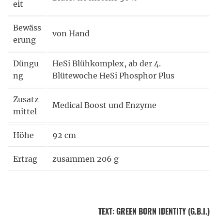
eit
Bewäss
von Hand
erung
Düngu
HeSi Blühkomplex, ab der 4.
ng
Blütewoche HeSi Phosphor Plus
Zusatz
Medical Boost und Enzyme
mittel
Höhe
92 cm
Ertrag
zusammen 206 g
TEXT
:
GREEN BORN IDENTITY (G.B.I.)