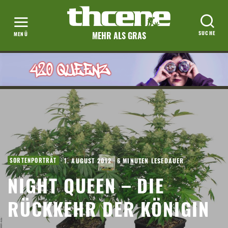
MEHR ALS GRAS
·
1. AUGUST 2012
·
6 MINUTEN LESEDAUER
SORTENPORTRÄT
NIGHT QUEEN – DIE
RÜCKKEHR DER KÖNIGIN