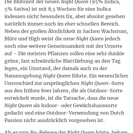
Die Blütezeit der neuen
Night Queen
(95% Indica,
5% Sativa) ist mit 8,5 Wochen für eine Indica
indessen nicht besonders fix, aber absolut gesehen
natürlich immer noch im eher schnellen Bereich.
Neben der großen Ähnlichkeit in Sachen Wachstum,
Blüte und High weist die neue
Night Queen
jedoch
noch eine weitere Gemeinsamkeit mit der Ursorte
auf – Die meisten Pflanzen sollen eine sehr dunkle
grüne, fast schwärzliche Blattfärbung an den Tag
legen, ein Umstand, der damals auch zu der
Namensgebung
Night Queen
führte. Ein wesentlicher
Unterschied zur ursprünglichen
Night Queen
-Sorte
aus den frühen 80er Jahren, die als Outdoor-Sorte
entwickelt wurde, ist die Tatsache, dass die neue
Night Queen
als Indoor- oder Gewächshaussorte
gedacht und eine Outdoor-Verwendung von Dutch
Passion nicht ausdrücklich vorgesehen ist.
Als er vom Re-Release der
Night Queen
hörte, bekam