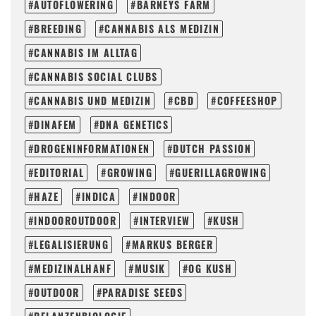
AUTOFLOWERING
BARNEYS FARM
BREEDING
CANNABIS ALS MEDIZIN
CANNABIS IM ALLTAG
CANNABIS SOCIAL CLUBS
CANNABIS UND MEDIZIN
CBD
COFFEESHOP
DINAFEM
DNA GENETICS
DROGENINFORMATIONEN
DUTCH PASSION
EDITORIAL
GROWING
GUERILLAGROWING
HAZE
INDICA
INDOOR
INDOOROUTDOOR
INTERVIEW
KUSH
LEGALISIERUNG
MARKUS BERGER
MEDIZINALHANF
MUSIK
OG KUSH
OUTDOOR
PARADISE SEEDS