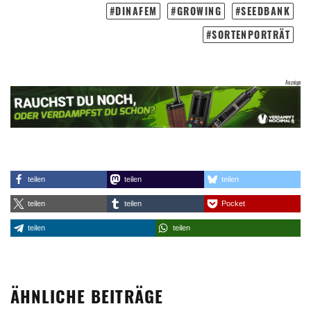
DINAFEM
GROWING
SEEDBANK
SORTENPORTRÄT
teilen
teilen
teilen
teilen
teilen
Pocket
teilen
teilen
ÄHNLICHE BEITRÄGE