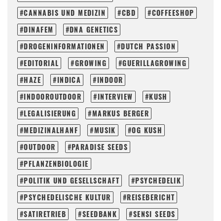
CANNABIS UND MEDIZIN
CBD
COFFEESHOP
DINAFEM
DNA GENETICS
DROGENINFORMATIONEN
DUTCH PASSION
EDITORIAL
GROWING
GUERILLAGROWING
HAZE
INDICA
INDOOR
INDOOROUTDOOR
INTERVIEW
KUSH
LEGALISIERUNG
MARKUS BERGER
MEDIZINALHANF
MUSIK
OG KUSH
OUTDOOR
PARADISE SEEDS
PFLANZENBIOLOGIE
POLITIK UND GESELLSCHAFT
PSYCHEDELIK
PSYCHEDELISCHE KULTUR
REISEBERICHT
SATIRETRIEB
SEEDBANK
SENSI SEEDS