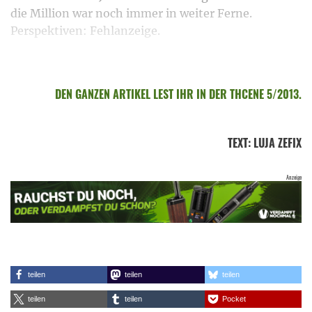
die Million war noch immer in weiter Ferne.
Perspektiven: Fehlanzeige.
DEN GANZEN ARTIKEL LEST IHR IN DER THCENE 5/2013.
TEXT
:
LUJA ZEFIX
teilen
teilen
teilen
teilen
teilen
Pocket