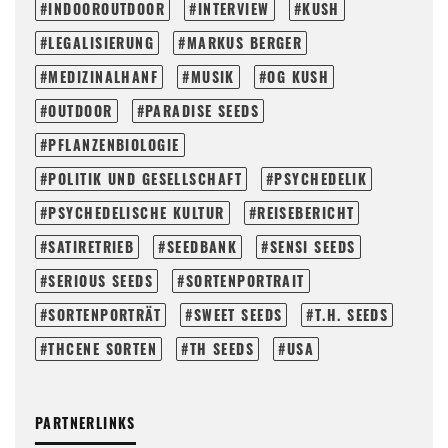
INDOOROUTDOOR
INTERVIEW
KUSH
LEGALISIERUNG
MARKUS BERGER
MEDIZINALHANF
MUSIK
OG KUSH
OUTDOOR
PARADISE SEEDS
PFLANZENBIOLOGIE
POLITIK UND GESELLSCHAFT
PSYCHEDELIK
PSYCHEDELISCHE KULTUR
REISEBERICHT
SATIRETRIEB
SEEDBANK
SENSI SEEDS
SERIOUS SEEDS
SORTENPORTRAIT
SORTENPORTRÄT
SWEET SEEDS
T.H. SEEDS
THCENE SORTEN
TH SEEDS
USA
PARTNERLINKS