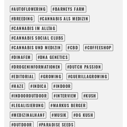
AUTOFLOWERING
BARNEYS FARM
BREEDING
CANNABIS ALS MEDIZIN
CANNABIS IM ALLTAG
CANNABIS SOCIAL CLUBS
CANNABIS UND MEDIZIN
CBD
COFFEESHOP
DINAFEM
DNA GENETICS
DROGENINFORMATIONEN
DUTCH PASSION
EDITORIAL
GROWING
GUERILLAGROWING
HAZE
INDICA
INDOOR
INDOOROUTDOOR
INTERVIEW
KUSH
LEGALISIERUNG
MARKUS BERGER
MEDIZINALHANF
MUSIK
OG KUSH
OUTDOOR
PARADISE SEEDS