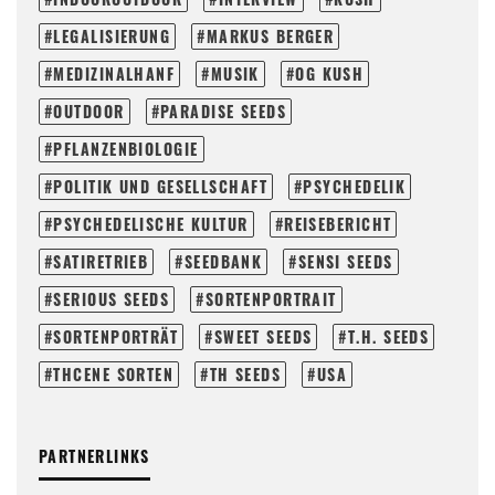
LEGALISIERUNG
MARKUS BERGER
MEDIZINALHANF
MUSIK
OG KUSH
OUTDOOR
PARADISE SEEDS
PFLANZENBIOLOGIE
POLITIK UND GESELLSCHAFT
PSYCHEDELIK
PSYCHEDELISCHE KULTUR
REISEBERICHT
SATIRETRIEB
SEEDBANK
SENSI SEEDS
SERIOUS SEEDS
SORTENPORTRAIT
SORTENPORTRÄT
SWEET SEEDS
T.H. SEEDS
THCENE SORTEN
TH SEEDS
USA
PARTNERLINKS