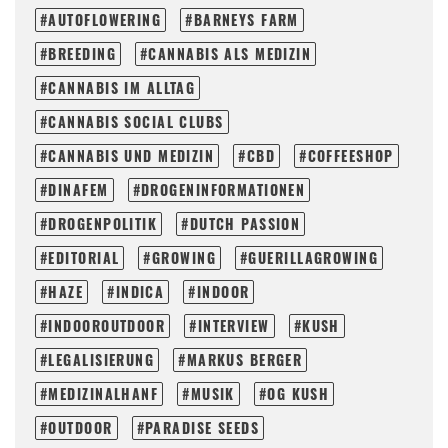
AUTOFLOWERING
BARNEYS FARM
BREEDING
CANNABIS ALS MEDIZIN
CANNABIS IM ALLTAG
CANNABIS SOCIAL CLUBS
CANNABIS UND MEDIZIN
CBD
COFFEESHOP
DINAFEM
DROGENINFORMATIONEN
DROGENPOLITIK
DUTCH PASSION
EDITORIAL
GROWING
GUERILLAGROWING
HAZE
INDICA
INDOOR
INDOOROUTDOOR
INTERVIEW
KUSH
LEGALISIERUNG
MARKUS BERGER
MEDIZINALHANF
MUSIK
OG KUSH
OUTDOOR
PARADISE SEEDS