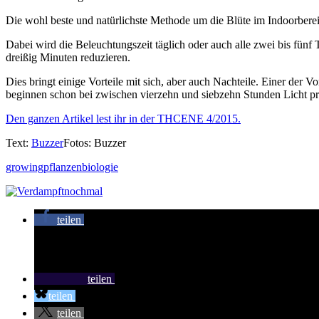
Die wohl beste und natürlichste Methode um die Blüte im Indoorbereich
Dabei wird die Beleuchtungszeit täglich oder auch alle zwei bis fünf
dreißig Minuten reduzieren.
Dies bringt einige Vorteile mit sich, aber auch Nachteile. Einer der V
beginnen schon bei zwischen vierzehn und siebzehn Stunden Licht pr
Den ganzen Artikel lest ihr in der THCENE 4/2015.
Text
:
Buzzer
Fotos
: Buzzer
growing
pflanzenbiologie
teilen
teilen
teilen
teilen