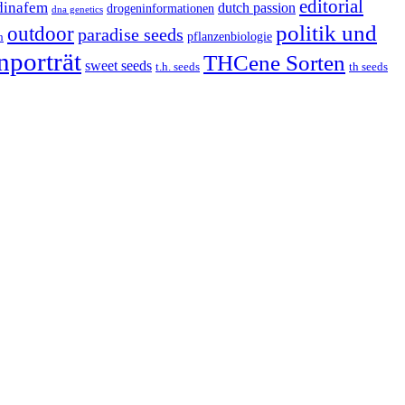
editorial
dinafem
dutch passion
drogeninformationen
dna genetics
politik und
outdoor
paradise seeds
pflanzenbiologie
h
nporträt
THCene Sorten
sweet seeds
t.h. seeds
th seeds