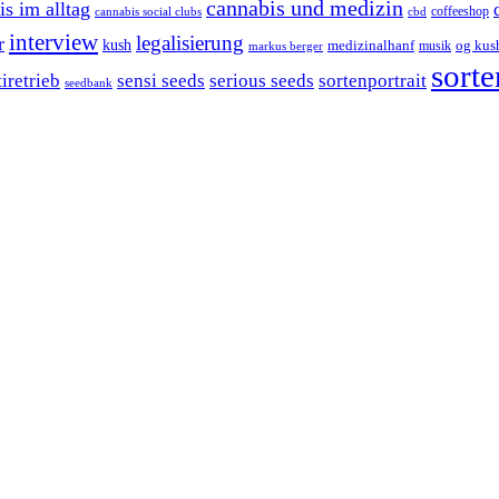
cannabis und medizin
is im alltag
cannabis social clubs
cbd
coffeeshop
interview
legalisierung
r
kush
og kus
medizinalhanf
musik
markus berger
sorte
sensi seeds
tiretrieb
serious seeds
sortenportrait
seedbank