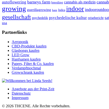
autoflowering
barneys farm
cannab
cannabis als medizin
breeding
growing
indoor
indooroutdoo
guerillagrowing
Indica
haze
gesellschaft
psychedelische kultur
sa
psychedelik
reisebericht
usa
Partnerlinks
Aeroponik
CBD-Produkte kaufen
Glasbongs kaufen
LED Grow
Hanfsamen kaufen
Papers, Filter & Co. kaufen
Verdampftnochmal
Growschrank kaufen
Angebote aus der Print-Zeit
Datenschutz
Impressum
© 2026 THCENE. Alle Rechte vorbehalten.