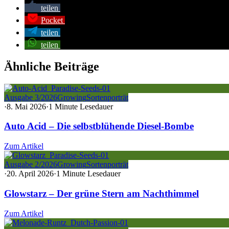
teilen
Pocket
teilen
teilen
Ähnliche Beiträge
Ausgabe 3/2026
Growing
Sortenporträt
·
8. Mai 2026
·
1 Minute Lesedauer
Auto Acid – Die selbstblühende Diesel-Bombe
Zum Artikel
Ausgabe 2/2026
Growing
Sortenporträt
·
20. April 2026
·
1 Minute Lesedauer
Glowstarz – Der grüne Stern am Nachthimmel
Zum Artikel