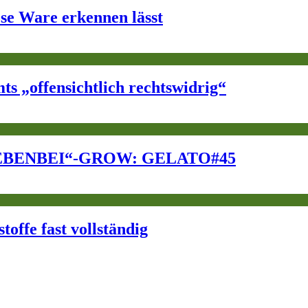
öse Ware erkennen lässt
s „offensichtlich rechtswidrig“
EBENBEI“-GROW: GELATO#45
offe fast vollständig