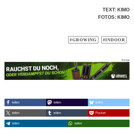
TEXT
:
KIMO
FOTOS
: KIMO
GROWING
INDOOR
teilen
teilen
teilen
teilen
teilen
Pocket
teilen
teilen