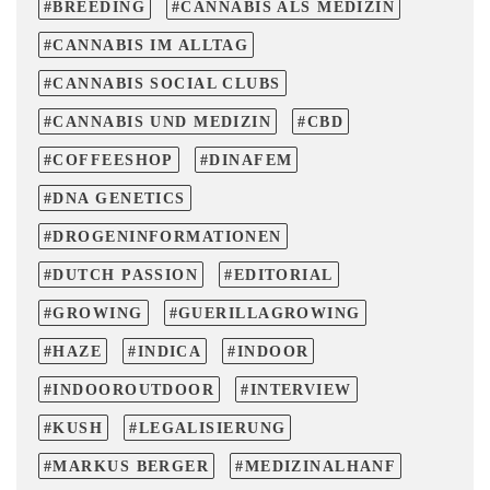
BREEDING
CANNABIS ALS MEDIZIN
CANNABIS IM ALLTAG
CANNABIS SOCIAL CLUBS
CANNABIS UND MEDIZIN
CBD
COFFEESHOP
DINAFEM
DNA GENETICS
DROGENINFORMATIONEN
DUTCH PASSION
EDITORIAL
GROWING
GUERILLAGROWING
HAZE
INDICA
INDOOR
INDOOROUTDOOR
INTERVIEW
KUSH
LEGALISIERUNG
MARKUS BERGER
MEDIZINALHANF