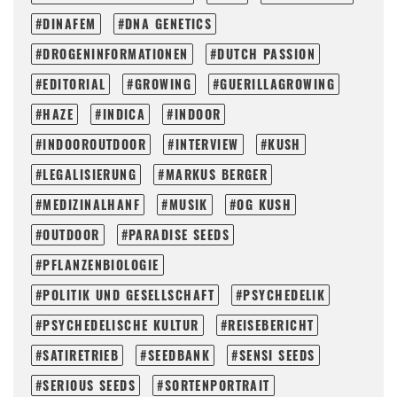
DINAFEM
DNA GENETICS
DROGENINFORMATIONEN
DUTCH PASSION
EDITORIAL
GROWING
GUERILLAGROWING
HAZE
INDICA
INDOOR
INDOOROUTDOOR
INTERVIEW
KUSH
LEGALISIERUNG
MARKUS BERGER
MEDIZINALHANF
MUSIK
OG KUSH
OUTDOOR
PARADISE SEEDS
PFLANZENBIOLOGIE
POLITIK UND GESELLSCHAFT
PSYCHEDELIK
PSYCHEDELISCHE KULTUR
REISEBERICHT
SATIRETRIEB
SEEDBANK
SENSI SEEDS
SERIOUS SEEDS
SORTENPORTRAIT