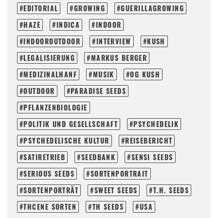
EDITORIAL
GROWING
GUERILLAGROWING
HAZE
INDICA
INDOOR
INDOOROUTDOOR
INTERVIEW
KUSH
LEGALISIERUNG
MARKUS BERGER
MEDIZINALHANF
MUSIK
OG KUSH
OUTDOOR
PARADISE SEEDS
PFLANZENBIOLOGIE
POLITIK UND GESELLSCHAFT
PSYCHEDELIK
PSYCHEDELISCHE KULTUR
REISEBERICHT
SATIRETRIEB
SEEDBANK
SENSI SEEDS
SERIOUS SEEDS
SORTENPORTRAIT
SORTENPORTRÄT
SWEET SEEDS
T.H. SEEDS
THCENE SORTEN
TH SEEDS
USA