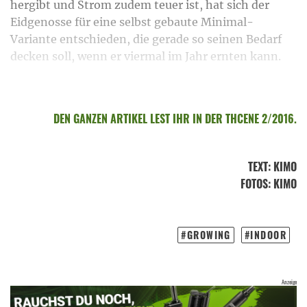
hergibt und Strom zudem teuer ist, hat sich der
Eidgenosse für eine selbst gebaute Minimal-
Variante entschieden, die gerade so seinen Bedarf
decken soll, wenn er viermal im Jahr ernten kann.
DEN GANZEN ARTIKEL LEST IHR IN DER THCENE 2/2016.
TEXT
:
KIMO
FOTOS
: KIMO
GROWING
INDOOR