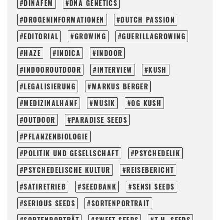
DINAFEM
DNA GENETICS
DROGENINFORMATIONEN
DUTCH PASSION
EDITORIAL
GROWING
GUERILLAGROWING
HAZE
INDICA
INDOOR
INDOOROUTDOOR
INTERVIEW
KUSH
LEGALISIERUNG
MARKUS BERGER
MEDIZINALHANF
MUSIK
OG KUSH
OUTDOOR
PARADISE SEEDS
PFLANZENBIOLOGIE
POLITIK UND GESELLSCHAFT
PSYCHEDELIK
PSYCHEDELISCHE KULTUR
REISEBERICHT
SATIRETRIEB
SEEDBANK
SENSI SEEDS
SERIOUS SEEDS
SORTENPORTRAIT
SORTENPORTRÄT
SWEET SEEDS
T.H. SEEDS