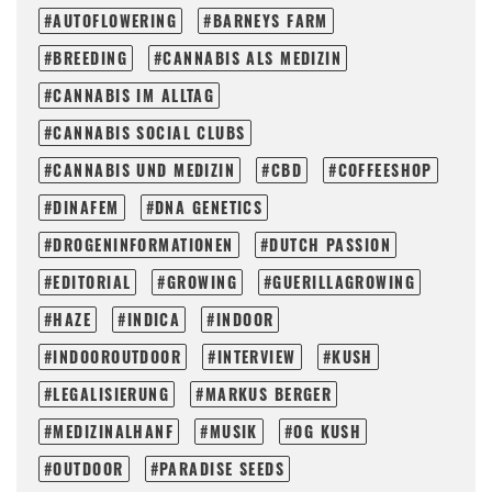
AUTOFLOWERING
BARNEYS FARM
BREEDING
CANNABIS ALS MEDIZIN
CANNABIS IM ALLTAG
CANNABIS SOCIAL CLUBS
CANNABIS UND MEDIZIN
CBD
COFFEESHOP
DINAFEM
DNA GENETICS
DROGENINFORMATIONEN
DUTCH PASSION
EDITORIAL
GROWING
GUERILLAGROWING
HAZE
INDICA
INDOOR
INDOOROUTDOOR
INTERVIEW
KUSH
LEGALISIERUNG
MARKUS BERGER
MEDIZINALHANF
MUSIK
OG KUSH
OUTDOOR
PARADISE SEEDS