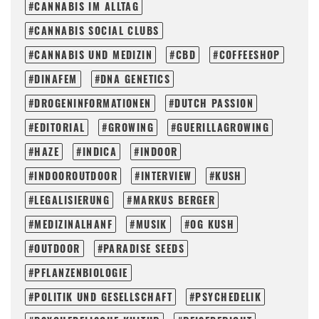
CANNABIS IM ALLTAG
CANNABIS SOCIAL CLUBS
CANNABIS UND MEDIZIN
CBD
COFFEESHOP
DINAFEM
DNA GENETICS
DROGENINFORMATIONEN
DUTCH PASSION
EDITORIAL
GROWING
GUERILLAGROWING
HAZE
INDICA
INDOOR
INDOOROUTDOOR
INTERVIEW
KUSH
LEGALISIERUNG
MARKUS BERGER
MEDIZINALHANF
MUSIK
OG KUSH
OUTDOOR
PARADISE SEEDS
PFLANZENBIOLOGIE
POLITIK UND GESELLSCHAFT
PSYCHEDELIK