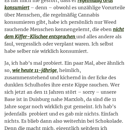
Es hat mich nie gestört, dass er
regelmäßig Gras
konsumiert
– denn – obwohl es unzählige Vorurteile
über Menschen, die regelmäßig Cannabis
konsumieren gibt, habe ich persönlich nur Weed
rauchende Menschen kennengelernt, die eben
nicht
dem Kiffer-Klischee entsprachen
und alles andere als
faul, vergesslich oder verplant waren. Ich selbst
habe selber nie wirklich konsumiert.
Ja, ich hab’s mal probiert. Ein paar Mal, aber ähnlich
so,
wie heute 11-jährige
, heimlich,
zusammenstehend und kichernd in der Ecke des
dunklen Schulhofes ihre erste Kippe rauchen. Wer
sich jetzt an den 11 Jahren stört – sorry – unsere
Base ist in Duisburg nahe Marxloh, da sind die 11
Jahre sogar noch wirklich gut gemeint. Ich hab’s
jedenfalls probiert und es gab mir nichts. Einfach
nichts. Es blieb dann also weiterhin bei Schokolade.
Denn die macht mich, eigentlich seitdem ich