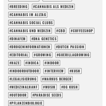
BREEDING
CANNABIS ALS MEDIZIN
CANNABIS IM ALLTAG
CANNABIS SOCIAL CLUBS
CANNABIS UND MEDIZIN
CBD
COFFEESHOP
DINAFEM
DNA GENETICS
DROGENINFORMATIONEN
DUTCH PASSION
EDITORIAL
GROWING
GUERILLAGROWING
HAZE
INDICA
INDOOR
INDOOROUTDOOR
INTERVIEW
KUSH
LEGALISIERUNG
MARKUS BERGER
MEDIZINALHANF
MUSIK
OG KUSH
OUTDOOR
PARADISE SEEDS
PFLANZENBIOLOGIE