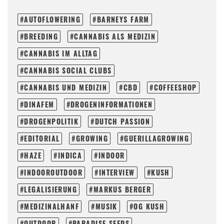
AUTOFLOWERING
BARNEYS FARM
BREEDING
CANNABIS ALS MEDIZIN
CANNABIS IM ALLTAG
CANNABIS SOCIAL CLUBS
CANNABIS UND MEDIZIN
CBD
COFFEESHOP
DINAFEM
DROGENINFORMATIONEN
DROGENPOLITIK
DUTCH PASSION
EDITORIAL
GROWING
GUERILLAGROWING
HAZE
INDICA
INDOOR
INDOOROUTDOOR
INTERVIEW
KUSH
LEGALISIERUNG
MARKUS BERGER
MEDIZINALHANF
MUSIK
OG KUSH
OUTDOOR
PARADISE SEEDS