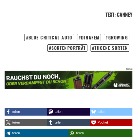
TEXT
:
CANNEY
BLUE CRITICAL AUTO
DINAFEM
GROWING
SORTENPORTRÄT
THCENE SORTEN
teilen
teilen
teilen
teilen
teilen
Pocket
teilen
teilen