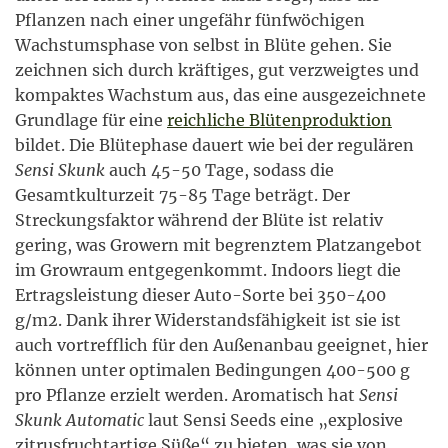
Pflanzen nach einer ungefähr fünfwöchigen
Wachstumsphase von selbst in Blüte gehen. Sie
zeichnen sich durch kräftiges, gut verzweigtes und
kompaktes Wachstum aus, das eine ausgezeichnete
Grundlage für eine
reichliche Blütenproduktion
bildet. Die Blütephase dauert wie bei der regulären
Sensi Skunk
auch 45-50 Tage, sodass die
Gesamtkulturzeit 75-85 Tage beträgt. Der
Streckungsfaktor während der Blüte ist relativ
gering, was Growern mit begrenztem Platzangebot
im Growraum entgegenkommt. Indoors liegt die
Ertragsleistung dieser Auto-Sorte bei 350-400
g/m2. Dank ihrer Widerstandsfähigkeit ist sie ist
auch vortrefflich für den Außenanbau geeignet, hier
können unter optimalen Bedingungen 400-500 g
pro Pflanze erzielt werden. Aromatisch hat
Sensi
Skunk Automatic
laut Sensi Seeds eine „explosive
zitrusfruchtartige Süße“ zu bieten, was sie von