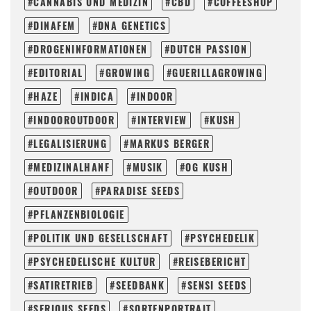
CANNABIS UND MEDIZIN
CBD
COFFEESHOP
DINAFEM
DNA GENETICS
DROGENINFORMATIONEN
DUTCH PASSION
EDITORIAL
GROWING
GUERILLAGROWING
HAZE
INDICA
INDOOR
INDOOROUTDOOR
INTERVIEW
KUSH
LEGALISIERUNG
MARKUS BERGER
MEDIZINALHANF
MUSIK
OG KUSH
OUTDOOR
PARADISE SEEDS
PFLANZENBIOLOGIE
POLITIK UND GESELLSCHAFT
PSYCHEDELIK
PSYCHEDELISCHE KULTUR
REISEBERICHT
SATIRETRIEB
SEEDBANK
SENSI SEEDS
SERIOUS SEEDS
SORTENPORTRAIT