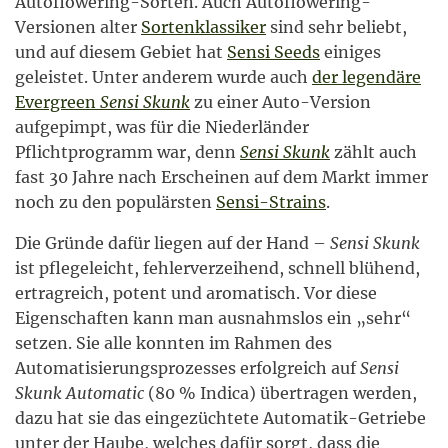
Autoflowering-Sorten. Auch Autoflowering-
Versionen alter
Sortenklassiker
sind sehr beliebt,
und auf diesem Gebiet hat
Sensi Seeds
einiges
geleistet. Unter anderem wurde auch
der legendäre
Evergreen
Sensi Skunk
zu einer Auto-Version
aufgepimpt, was für die Niederländer
Pflichtprogramm war, denn
Sensi Skunk
zählt auch
fast 30 Jahre nach Erscheinen auf dem Markt immer
noch zu den populärsten
Sensi-Strains
.
Die Gründe dafür liegen auf der Hand –
Sensi Skunk
ist pflegeleicht, fehlerverzeihend, schnell blühend,
ertragreich, potent und aromatisch. Vor diese
Eigenschaften kann man ausnahmslos ein „sehr“
setzen. Sie alle konnten im Rahmen des
Automatisierungsprozesses erfolgreich auf
Sensi
Skunk Automatic
(80 % Indica) übertragen werden,
dazu hat sie das eingezüchtete Automatik-Getriebe
unter der Haube, welches dafür sorgt, dass die