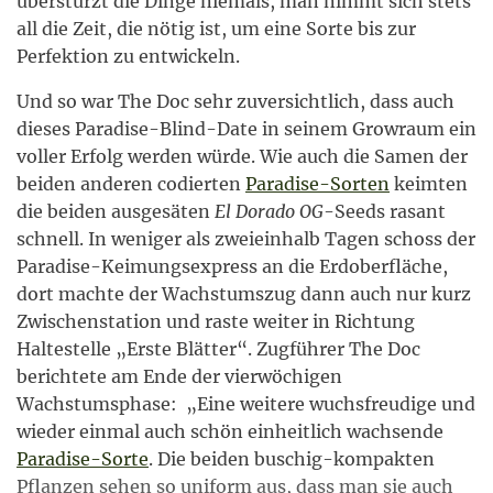
überstürzt die Dinge niemals, man nimmt sich stets
all die Zeit, die nötig ist, um eine Sorte bis zur
Perfektion zu entwickeln.
Und so war The Doc sehr zuversichtlich, dass auch
dieses Paradise-Blind-Date in seinem Growraum ein
voller Erfolg werden würde. Wie auch die Samen der
beiden anderen codierten
Paradise-Sorten
keimten
die beiden ausgesäten
El Dorado OG
-Seeds rasant
schnell. In weniger als zweieinhalb Tagen schoss der
Paradise-Keimungsexpress an die Erdoberfläche,
dort machte der Wachstumszug dann auch nur kurz
Zwischenstation und raste weiter in Richtung
Haltestelle „Erste Blätter“. Zugführer The Doc
berichtete am Ende der vierwöchigen
Wachstumsphase: „Eine weitere wuchsfreudige und
wieder einmal auch schön einheitlich wachsende
Paradise-Sorte
. Die beiden buschig-kompakten
Pflanzen sehen so uniform aus, dass man sie auch