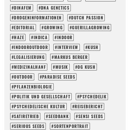
DINAFEM
DNA GENETICS
DROGENINFORMATIONEN
DUTCH PASSION
EDITORIAL
GROWING
GUERILLAGROWING
HAZE
INDICA
INDOOR
INDOOROUTDOOR
INTERVIEW
KUSH
LEGALISIERUNG
MARKUS BERGER
MEDIZINALHANF
MUSIK
OG KUSH
OUTDOOR
PARADISE SEEDS
PFLANZENBIOLOGIE
POLITIK UND GESELLSCHAFT
PSYCHEDELIK
PSYCHEDELISCHE KULTUR
REISEBERICHT
SATIRETRIEB
SEEDBANK
SENSI SEEDS
SERIOUS SEEDS
SORTENPORTRAIT