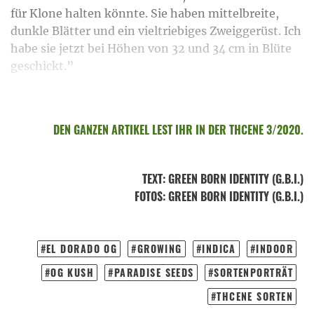
für Klone halten könnte. Sie haben mittelbreite,
dunkle Blätter und ein vieltriebiges Zweiggerüst. Ich
habe sie jetzt bei Höhen von 32 und 34 cm in Blüte
geschickt.”
DEN GANZEN ARTIKEL LEST IHR IN DER THCENE 3/2020.
TEXT
:
GREEN BORN IDENTITY (G.B.I.)
FOTOS
: GREEN BORN IDENTITY (G.B.I.)
EL DORADO OG
GROWING
INDICA
INDOOR
OG KUSH
PARADISE SEEDS
SORTENPORTRÄT
THCENE SORTEN