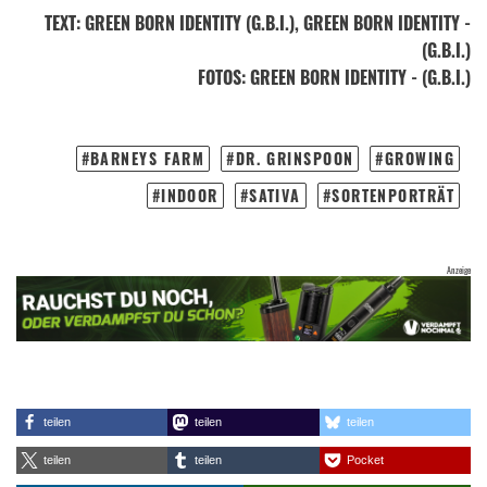
TEXT
:
GREEN BORN IDENTITY (G.B.I.)
, GREEN BORN IDENTITY -
(G.B.I.)
FOTOS
: GREEN BORN IDENTITY - (G.B.I.)
BARNEYS FARM
DR. GRINSPOON
GROWING
INDOOR
SATIVA
SORTENPORTRÄT
teilen
teilen
teilen
teilen
teilen
Pocket