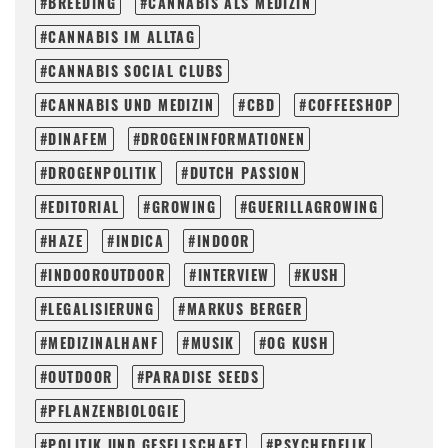
BREEDING
CANNABIS ALS MEDIZIN
CANNABIS IM ALLTAG
CANNABIS SOCIAL CLUBS
CANNABIS UND MEDIZIN
CBD
COFFEESHOP
DINAFEM
DROGENINFORMATIONEN
DROGENPOLITIK
DUTCH PASSION
EDITORIAL
GROWING
GUERILLAGROWING
HAZE
INDICA
INDOOR
INDOOROUTDOOR
INTERVIEW
KUSH
LEGALISIERUNG
MARKUS BERGER
MEDIZINALHANF
MUSIK
OG KUSH
OUTDOOR
PARADISE SEEDS
PFLANZENBIOLOGIE
POLITIK UND GESELLSCHAFT
PSYCHEDELIK