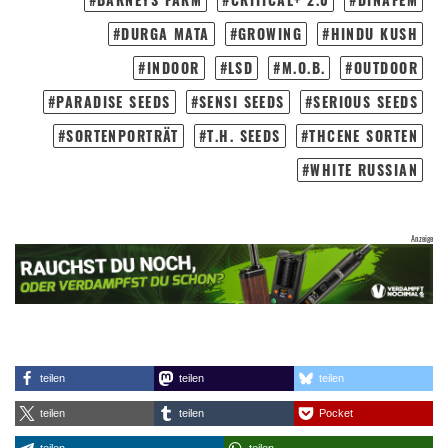
DURGA MATA
GROWING
HINDU KUSH
INDOOR
LSD
M.O.B.
OUTDOOR
PARADISE SEEDS
SENSI SEEDS
SERIOUS SEEDS
SORTENPORTRÄT
T.H. SEEDS
THCENE SORTEN
WHITE RUSSIAN
teilen
teilen
teilen
teilen
teilen
Pocket