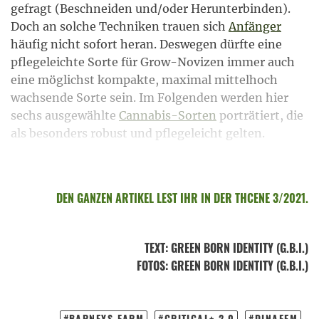
gefragt (Beschneiden und/oder Herunterbinden).
Doch an solche Techniken trauen sich
Anfänger
häufig nicht sofort heran. Deswegen dürfte eine
pflegeleichte Sorte für Grow-Novizen immer auch
eine möglichst kompakte, maximal mittelhoch
wachsende Sorte sein. Im Folgenden werden hier
sechs ausgewählte
Cannabis-Sorten
porträtiert, die
als besonders robust und pflegeleicht gelten.
DEN GANZEN ARTIKEL LEST IHR IN DER THCENE 3/2021.
TEXT
:
GREEN BORN IDENTITY (G.B.I.)
FOTOS
: GREEN BORN IDENTITY (G.B.I.)
BARNEYS FARM
CRITICAL+ 2.0
DINAFEM