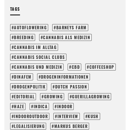
TAGS
AUTOFLOWERING
BARNEYS FARM
BREEDING
CANNABIS ALS MEDIZIN
CANNABIS IM ALLTAG
CANNABIS SOCIAL CLUBS
CANNABIS UND MEDIZIN
CBD
COFFEESHOP
DINAFEM
DROGENINFORMATIONEN
DROGENPOLITIK
DUTCH PASSION
EDITORIAL
GROWING
GUERILLAGROWING
HAZE
INDICA
INDOOR
INDOOROUTDOOR
INTERVIEW
KUSH
LEGALISIERUNG
MARKUS BERGER