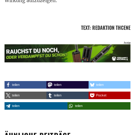
Wirkung aufzuzeigen.
TEXT
:
REDAKTION THCENE
teilen
teilen
teilen
teilen
teilen
Pocket
teilen
teilen