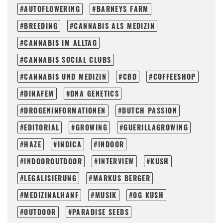
AUTOFLOWERING
BARNEYS FARM
BREEDING
CANNABIS ALS MEDIZIN
CANNABIS IM ALLTAG
CANNABIS SOCIAL CLUBS
CANNABIS UND MEDIZIN
CBD
COFFEESHOP
DINAFEM
DNA GENETICS
DROGENINFORMATIONEN
DUTCH PASSION
EDITORIAL
GROWING
GUERILLAGROWING
HAZE
INDICA
INDOOR
INDOOROUTDOOR
INTERVIEW
KUSH
LEGALISIERUNG
MARKUS BERGER
MEDIZINALHANF
MUSIK
OG KUSH
OUTDOOR
PARADISE SEEDS