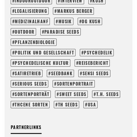
INDOOROUTDOOR
INTERVIEW
KUSH
LEGALISIERUNG
MARKUS BERGER
MEDIZINALHANF
MUSIK
OG KUSH
OUTDOOR
PARADISE SEEDS
PFLANZENBIOLOGIE
POLITIK UND GESELLSCHAFT
PSYCHEDELIK
PSYCHEDELISCHE KULTUR
REISEBERICHT
SATIRETRIEB
SEEDBANK
SENSI SEEDS
SERIOUS SEEDS
SORTENPORTRAIT
SORTENPORTRÄT
SWEET SEEDS
T.H. SEEDS
THCENE SORTEN
TH SEEDS
USA
PARTNERLINKS