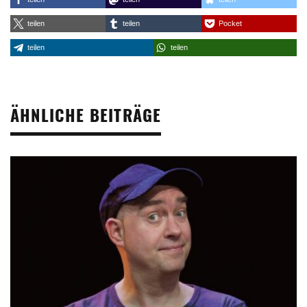
teilen
teilen
Pocket
teilen
teilen
ÄHNLICHE BEITRÄGE