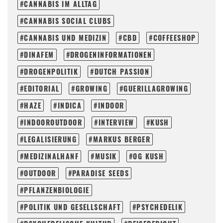
CANNABIS IM ALLTAG
CANNABIS SOCIAL CLUBS
CANNABIS UND MEDIZIN
CBD
COFFEESHOP
DINAFEM
DROGENINFORMATIONEN
DROGENPOLITIK
DUTCH PASSION
EDITORIAL
GROWING
GUERILLAGROWING
HAZE
INDICA
INDOOR
INDOOROUTDOOR
INTERVIEW
KUSH
LEGALISIERUNG
MARKUS BERGER
MEDIZINALHANF
MUSIK
OG KUSH
OUTDOOR
PARADISE SEEDS
PFLANZENBIOLOGIE
POLITIK UND GESELLSCHAFT
PSYCHEDELIK