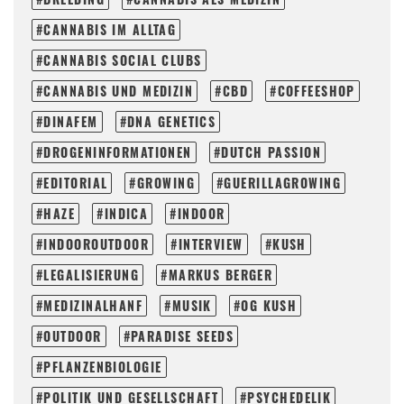
CANNABIS IM ALLTAG
CANNABIS SOCIAL CLUBS
CANNABIS UND MEDIZIN
CBD
COFFEESHOP
DINAFEM
DNA GENETICS
DROGENINFORMATIONEN
DUTCH PASSION
EDITORIAL
GROWING
GUERILLAGROWING
HAZE
INDICA
INDOOR
INDOOROUTDOOR
INTERVIEW
KUSH
LEGALISIERUNG
MARKUS BERGER
MEDIZINALHANF
MUSIK
OG KUSH
OUTDOOR
PARADISE SEEDS
PFLANZENBIOLOGIE
POLITIK UND GESELLSCHAFT
PSYCHEDELIK