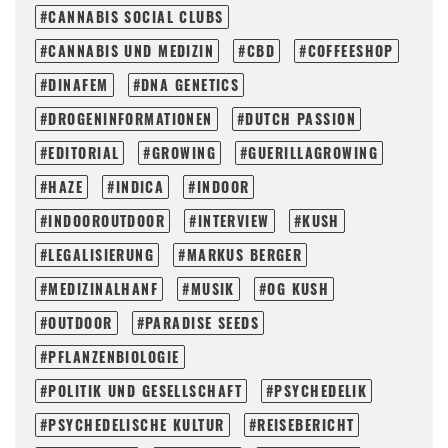
CANNABIS SOCIAL CLUBS
CANNABIS UND MEDIZIN
CBD
COFFEESHOP
DINAFEM
DNA GENETICS
DROGENINFORMATIONEN
DUTCH PASSION
EDITORIAL
GROWING
GUERILLAGROWING
HAZE
INDICA
INDOOR
INDOOROUTDOOR
INTERVIEW
KUSH
LEGALISIERUNG
MARKUS BERGER
MEDIZINALHANF
MUSIK
OG KUSH
OUTDOOR
PARADISE SEEDS
PFLANZENBIOLOGIE
POLITIK UND GESELLSCHAFT
PSYCHEDELIK
PSYCHEDELISCHE KULTUR
REISEBERICHT