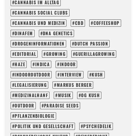
CANNABIS IM ALLTAG
CANNABIS SOCIAL CLUBS
CANNABIS UND MEDIZIN
CBD
COFFEESHOP
DINAFEM
DNA GENETICS
DROGENINFORMATIONEN
DUTCH PASSION
EDITORIAL
GROWING
GUERILLAGROWING
HAZE
INDICA
INDOOR
INDOOROUTDOOR
INTERVIEW
KUSH
LEGALISIERUNG
MARKUS BERGER
MEDIZINALHANF
MUSIK
OG KUSH
OUTDOOR
PARADISE SEEDS
PFLANZENBIOLOGIE
POLITIK UND GESELLSCHAFT
PSYCHEDELIK