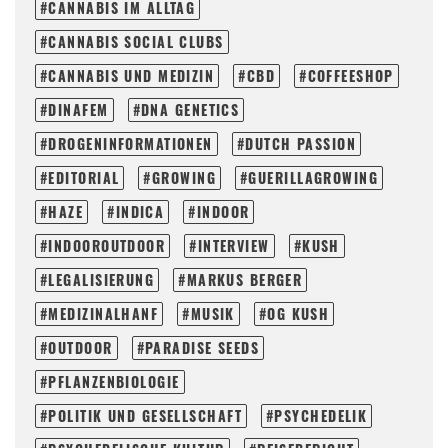
CANNABIS IM ALLTAG
CANNABIS SOCIAL CLUBS
CANNABIS UND MEDIZIN
CBD
COFFEESHOP
DINAFEM
DNA GENETICS
DROGENINFORMATIONEN
DUTCH PASSION
EDITORIAL
GROWING
GUERILLAGROWING
HAZE
INDICA
INDOOR
INDOOROUTDOOR
INTERVIEW
KUSH
LEGALISIERUNG
MARKUS BERGER
MEDIZINALHANF
MUSIK
OG KUSH
OUTDOOR
PARADISE SEEDS
PFLANZENBIOLOGIE
POLITIK UND GESELLSCHAFT
PSYCHEDELIK