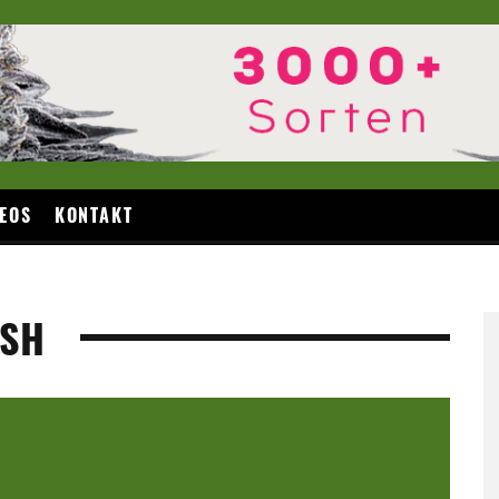
EOS
KONTAKT
USH