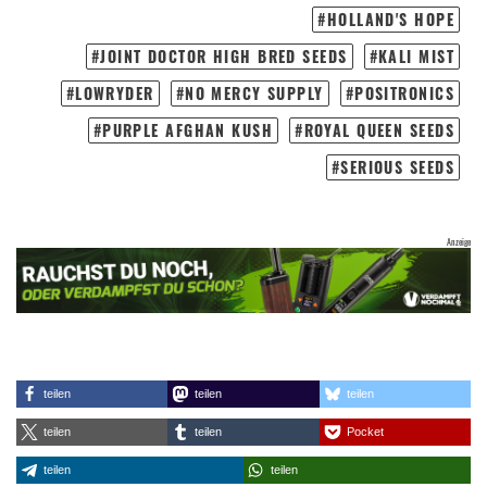
HOLLAND'S HOPE
JOINT DOCTOR HIGH BRED SEEDS
KALI MIST
LOWRYDER
NO MERCY SUPPLY
POSITRONICS
PURPLE AFGHAN KUSH
ROYAL QUEEN SEEDS
SERIOUS SEEDS
teilen
teilen
teilen
teilen
teilen
Pocket
teilen
teilen