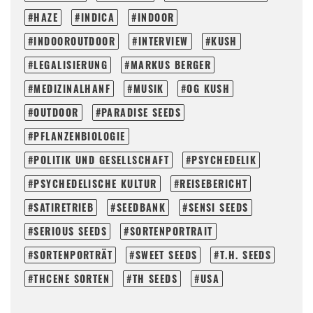
HAZE
INDICA
INDOOR
INDOOROUTDOOR
INTERVIEW
KUSH
LEGALISIERUNG
MARKUS BERGER
MEDIZINALHANF
MUSIK
OG KUSH
OUTDOOR
PARADISE SEEDS
PFLANZENBIOLOGIE
POLITIK UND GESELLSCHAFT
PSYCHEDELIK
PSYCHEDELISCHE KULTUR
REISEBERICHT
SATIRETRIEB
SEEDBANK
SENSI SEEDS
SERIOUS SEEDS
SORTENPORTRAIT
SORTENPORTRÄT
SWEET SEEDS
T.H. SEEDS
THCENE SORTEN
TH SEEDS
USA