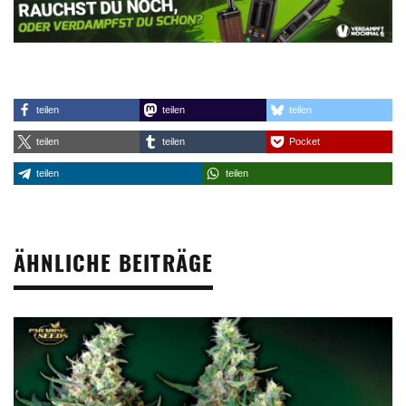
teilen
teilen
teilen
teilen
teilen
Pocket
teilen
teilen
ÄHNLICHE BEITRÄGE