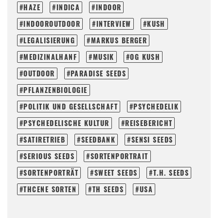
HAZE
INDICA
INDOOR
INDOOROUTDOOR
INTERVIEW
KUSH
LEGALISIERUNG
MARKUS BERGER
MEDIZINALHANF
MUSIK
OG KUSH
OUTDOOR
PARADISE SEEDS
PFLANZENBIOLOGIE
POLITIK UND GESELLSCHAFT
PSYCHEDELIK
PSYCHEDELISCHE KULTUR
REISEBERICHT
SATIRETRIEB
SEEDBANK
SENSI SEEDS
SERIOUS SEEDS
SORTENPORTRAIT
SORTENPORTRÄT
SWEET SEEDS
T.H. SEEDS
THCENE SORTEN
TH SEEDS
USA