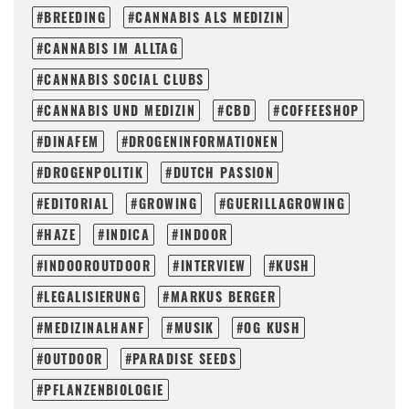
BREEDING
CANNABIS ALS MEDIZIN
CANNABIS IM ALLTAG
CANNABIS SOCIAL CLUBS
CANNABIS UND MEDIZIN
CBD
COFFEESHOP
DINAFEM
DROGENINFORMATIONEN
DROGENPOLITIK
DUTCH PASSION
EDITORIAL
GROWING
GUERILLAGROWING
HAZE
INDICA
INDOOR
INDOOROUTDOOR
INTERVIEW
KUSH
LEGALISIERUNG
MARKUS BERGER
MEDIZINALHANF
MUSIK
OG KUSH
OUTDOOR
PARADISE SEEDS
PFLANZENBIOLOGIE