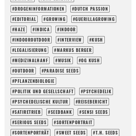
DROGENINFORMATIONEN
DUTCH PASSION
EDITORIAL
GROWING
GUERILLAGROWING
HAZE
INDICA
INDOOR
INDOOROUTDOOR
INTERVIEW
KUSH
LEGALISIERUNG
MARKUS BERGER
MEDIZINALHANF
MUSIK
OG KUSH
OUTDOOR
PARADISE SEEDS
PFLANZENBIOLOGIE
POLITIK UND GESELLSCHAFT
PSYCHEDELIK
PSYCHEDELISCHE KULTUR
REISEBERICHT
SATIRETRIEB
SEEDBANK
SENSI SEEDS
SERIOUS SEEDS
SORTENPORTRAIT
SORTENPORTRÄT
SWEET SEEDS
T.H. SEEDS