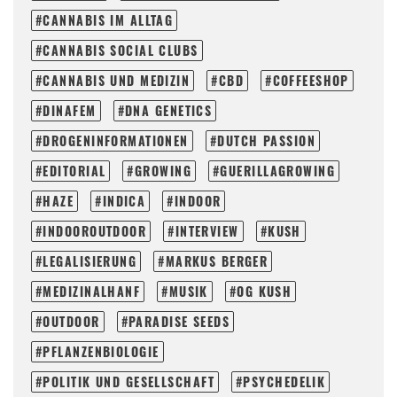
CANNABIS IM ALLTAG
CANNABIS SOCIAL CLUBS
CANNABIS UND MEDIZIN
CBD
COFFEESHOP
DINAFEM
DNA GENETICS
DROGENINFORMATIONEN
DUTCH PASSION
EDITORIAL
GROWING
GUERILLAGROWING
HAZE
INDICA
INDOOR
INDOOROUTDOOR
INTERVIEW
KUSH
LEGALISIERUNG
MARKUS BERGER
MEDIZINALHANF
MUSIK
OG KUSH
OUTDOOR
PARADISE SEEDS
PFLANZENBIOLOGIE
POLITIK UND GESELLSCHAFT
PSYCHEDELIK