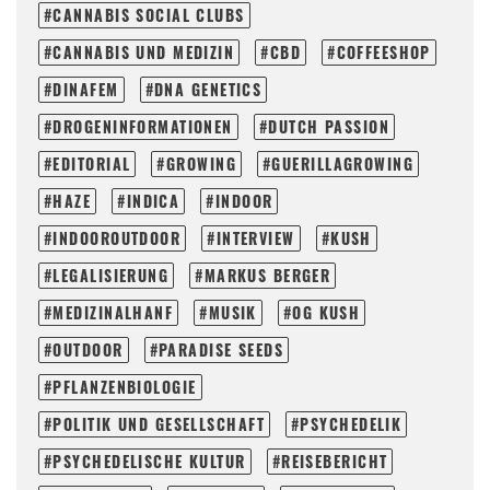
CANNABIS SOCIAL CLUBS
CANNABIS UND MEDIZIN
CBD
COFFEESHOP
DINAFEM
DNA GENETICS
DROGENINFORMATIONEN
DUTCH PASSION
EDITORIAL
GROWING
GUERILLAGROWING
HAZE
INDICA
INDOOR
INDOOROUTDOOR
INTERVIEW
KUSH
LEGALISIERUNG
MARKUS BERGER
MEDIZINALHANF
MUSIK
OG KUSH
OUTDOOR
PARADISE SEEDS
PFLANZENBIOLOGIE
POLITIK UND GESELLSCHAFT
PSYCHEDELIK
PSYCHEDELISCHE KULTUR
REISEBERICHT