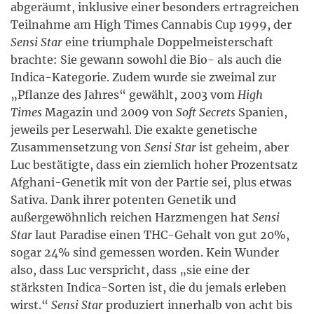
abgeräumt, inklusive einer besonders ertragreichen
Teilnahme am High Times Cannabis Cup 1999, der
Se
nsi Star
eine triumphale Doppelmeisterschaft
brachte: Sie gewann sowohl die Bio- als auch die
Indica-Kategorie. Zudem wurde sie zweimal zur
„Pflanze des Jahres“ gewählt, 2003 vom
High
Times
Magazin und 2009 von
Soft Secrets
Spanien,
jeweils per Leserwahl. Die exakte genetische
Zusammensetzung von
Sensi Star
ist geheim, aber
Luc bestätigte, dass ein ziemlich hoher Prozentsatz
Afghani-Genetik mit von der Partie sei, plus etwas
Sativa. Dank ihrer potenten Genetik und
außergewöhnlich reichen Harzmengen hat
Sensi
Star
laut Paradise einen THC-Gehalt von gut 20%,
sogar 24% sind gemessen worden. Kein Wunder
also, dass Luc verspricht, dass „sie eine der
stärksten Indica-Sorten ist, die du jemals erleben
wirst.“
Sensi Star
produziert innerhalb von acht bis