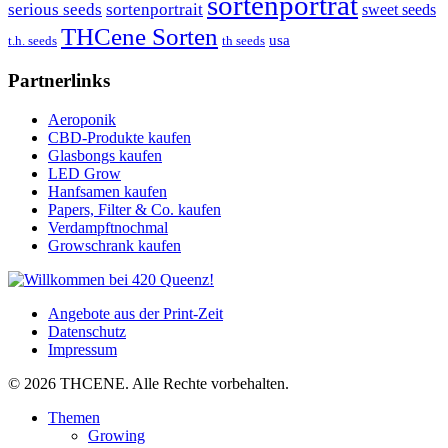
sortenporträt
serious seeds
sortenportrait
sweet seeds
THCene Sorten
usa
t.h. seeds
th seeds
Partnerlinks
Aeroponik
CBD-Produkte kaufen
Glasbongs kaufen
LED Grow
Hanfsamen kaufen
Papers, Filter & Co. kaufen
Verdampftnochmal
Growschrank kaufen
Angebote aus der Print-Zeit
Datenschutz
Impressum
© 2026 THCENE. Alle Rechte vorbehalten.
Themen
Growing