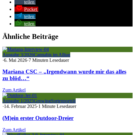
teilen
Pocket
teilen
teilen
Ähnliche Beiträge
Ausgabe 3/2026
Cannabis im Alltag
·
6. Mai 2026
·
7 Minuten Lesedauer
Mariana CSC – „Irgendwann wurde mir das alles
zu blöd…“
Zum Artikel
Ausgabe 1/2025
Growing
Sortenporträt
·
14. Februar 2025
·
1 Minute Lesedauer
(M)ein erster Outdoor-Dreier
Zum Artikel