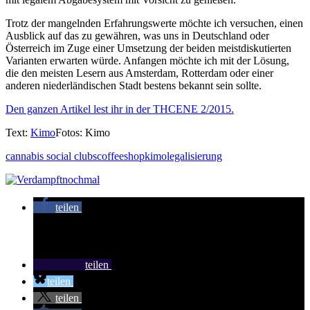
Trotz der mangelnden Erfahrungswerte möchte ich versuchen, einen
Ausblick auf das zu gewähren, was uns in Deutschland oder
Österreich im Zuge einer Umsetzung der beiden meistdiskutierten
Varianten erwarten würde. Anfangen möchte ich mit der Lösung,
die den meisten Lesern aus Amsterdam, Rotterdam oder einer
anderen niederländischen Stadt bestens bekannt sein sollte.
Den ganzen Artikel lest ihr in der THCENE 2/2015.
Text
:
Kimo
Fotos
: Kimo
cannabis social clubs
coffeeshop
kimo
legalisierung
teilen
teilen
teilen
teilen