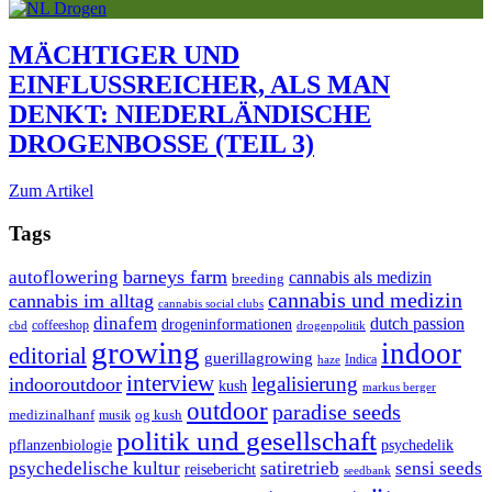
MÄCHTIGER UND
EINFLUSSREICHER, ALS MAN
DENKT: NIEDERLÄNDISCHE
DROGENBOSSE (TEIL 3)
Zum Artikel
Tags
autoflowering
barneys farm
cannabis als medizin
breeding
cannabis und medizin
cannabis im alltag
cannabis social clubs
dinafem
dutch passion
drogeninformationen
cbd
coffeeshop
drogenpolitik
growing
indoor
editorial
guerillagrowing
Indica
haze
interview
legalisierung
indooroutdoor
kush
markus berger
outdoor
paradise seeds
og kush
medizinalhanf
musik
politik und gesellschaft
pflanzenbiologie
psychedelik
sensi seeds
psychedelische kultur
satiretrieb
reisebericht
seedbank