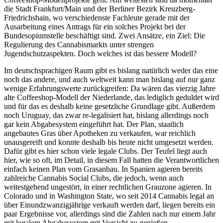
die Stadt Frankfurt/Main und der Berliner Bezirk Kreuzberg-
Friedrichshain, wo verschiedenste Fachleute gerade mit der
Ausarbeitung eines Antrags für ein solches Projekt bei der
Bundesopiumstelle beschäftigt sind. Zwei Ansätze, ein Ziel: Die
Regulierung des Cannabismarkts unter strengen
Jugendschutzaspekten. Doch welches ist das bessere Modell?
Im deutschsprachigen Raum gibt es bislang natürlich weder das eine
noch das andere, und auch weltweit kann man bislang auf nur ganz
wenige Erfahrungswerte zurückgreifen: Da wären das vierzig Jahre
alte Coffeeshop-Modell der Niederlande, das lediglich geduldet wird
und für das es deshalb keine gesetzliche Grundlage gibt. Außerdem
noch Uruguay, das zwar re-legalisiert hat, bislang allerdings noch
gar kein Abgabesystem eingeführt hat. Der Plan, staatlich
angebautes Gras über Apotheken zu verkaufen, war reichlich
unausgereift und konnte deshalb bis heute nicht umgesetzt werden.
Dafür gibt es hier schon viele legale Clubs. Der Teufel liegt auch
hier, wie so oft, im Detail, in diesem Fall hatten die Verantwortlichen
einfach keinen Plan vom Grasanbau. In Spanien agieren bereits
zahlreiche Cannabis Social Clubs, die jedoch, wenn auch
weitestgehend ungestört, in einer rechtlichen Grauzone agieren. In
Colorado und in Washington State, wo seit 2014 Cannabis legal an
über Einundzwanzigjährige verkauft werden darf, liegen bereits ein
paar Ergebnisse vor, allerdings sind die Zahlen nach nur einem Jahr
mit legalem Abgabesystem mit Vorsicht zu genießen.