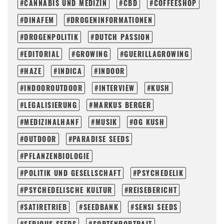
CANNABIS UND MEDIZIN
CBD
COFFEESHOP
DINAFEM
DROGENINFORMATIONEN
DROGENPOLITIK
DUTCH PASSION
EDITORIAL
GROWING
GUERILLAGROWING
HAZE
INDICA
INDOOR
INDOOROUTDOOR
INTERVIEW
KUSH
LEGALISIERUNG
MARKUS BERGER
MEDIZINALHANF
MUSIK
OG KUSH
OUTDOOR
PARADISE SEEDS
PFLANZENBIOLOGIE
POLITIK UND GESELLSCHAFT
PSYCHEDELIK
PSYCHEDELISCHE KULTUR
REISEBERICHT
SATIRETRIEB
SEEDBANK
SENSI SEEDS
SERIOUS SEEDS
SORTENPORTRAIT