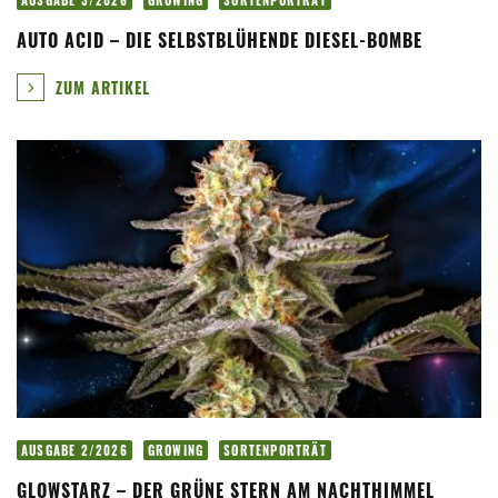
AUSGABE 3/2026
GROWING
SORTENPORTRÄT
AUTO ACID – DIE SELBSTBLÜHENDE DIESEL-BOMBE
ZUM ARTIKEL
AUSGABE 2/2026
GROWING
SORTENPORTRÄT
GLOWSTARZ – DER GRÜNE STERN AM NACHTHIMMEL