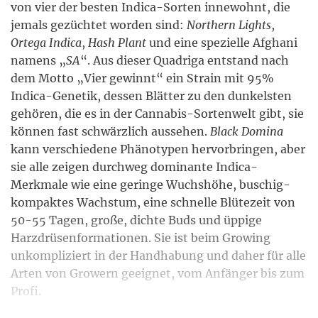
von vier der besten Indica-Sorten innewohnt, die
jemals gezüchtet worden sind:
Northern Lights
,
Ortega Indica
,
Hash Plant
und eine spezielle Afghani
namens „
SA
“. Aus dieser Quadriga entstand nach
dem Motto „Vier gewinnt“ ein Strain mit 95%
Indica-Genetik, dessen Blätter zu den dunkelsten
gehören, die es in der Cannabis-Sortenwelt gibt, sie
können fast schwärzlich aussehen.
Black Domina
kann verschiedene Phänotypen hervorbringen, aber
sie alle zeigen durchweg dominante Indica-
Merkmale wie eine geringe Wuchshöhe, buschig-
kompaktes Wachstum, eine schnelle Blütezeit von
50-55 Tagen, große, dichte Buds und üppige
Harzdrüsenformationen. Sie ist beim Growing
unkompliziert in der Handhabung und daher für alle
Arten von Growern geeignet, vom Anfänger bis zum
Profi.