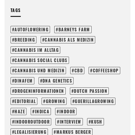
TAGS
AUTOFLOWERING
BARNEYS FARM
BREEDING
CANNABIS ALS MEDIZIN
CANNABIS IM ALLTAG
CANNABIS SOCIAL CLUBS
CANNABIS UND MEDIZIN
CBD
COFFEESHOP
DINAFEM
DNA GENETICS
DROGENINFORMATIONEN
DUTCH PASSION
EDITORIAL
GROWING
GUERILLAGROWING
HAZE
INDICA
INDOOR
INDOOROUTDOOR
INTERVIEW
KUSH
LEGALISIERUNG
MARKUS BERGER