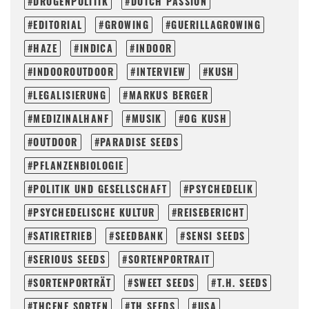
DROGENPOLITIK
DUTCH PASSION
EDITORIAL
GROWING
GUERILLAGROWING
HAZE
INDICA
INDOOR
INDOOROUTDOOR
INTERVIEW
KUSH
LEGALISIERUNG
MARKUS BERGER
MEDIZINALHANF
MUSIK
OG KUSH
OUTDOOR
PARADISE SEEDS
PFLANZENBIOLOGIE
POLITIK UND GESELLSCHAFT
PSYCHEDELIK
PSYCHEDELISCHE KULTUR
REISEBERICHT
SATIRETRIEB
SEEDBANK
SENSI SEEDS
SERIOUS SEEDS
SORTENPORTRAIT
SORTENPORTRÄT
SWEET SEEDS
T.H. SEEDS
THCENE SORTEN
TH SEEDS
USA