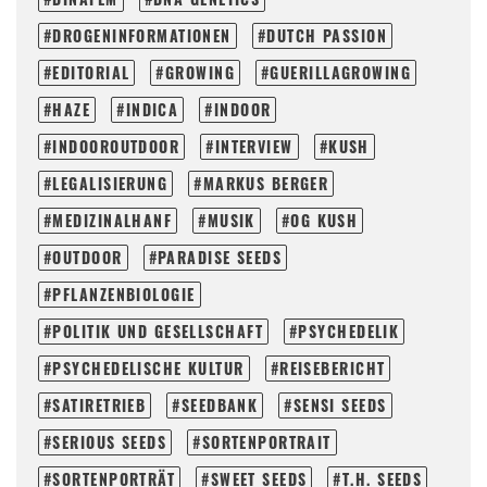
DROGENINFORMATIONEN
DUTCH PASSION
EDITORIAL
GROWING
GUERILLAGROWING
HAZE
INDICA
INDOOR
INDOOROUTDOOR
INTERVIEW
KUSH
LEGALISIERUNG
MARKUS BERGER
MEDIZINALHANF
MUSIK
OG KUSH
OUTDOOR
PARADISE SEEDS
PFLANZENBIOLOGIE
POLITIK UND GESELLSCHAFT
PSYCHEDELIK
PSYCHEDELISCHE KULTUR
REISEBERICHT
SATIRETRIEB
SEEDBANK
SENSI SEEDS
SERIOUS SEEDS
SORTENPORTRAIT
SORTENPORTRÄT
SWEET SEEDS
T.H. SEEDS