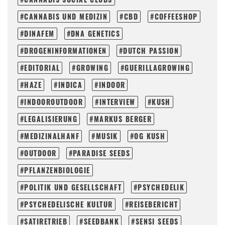
CANNABIS UND MEDIZIN
CBD
COFFEESHOP
DINAFEM
DNA GENETICS
DROGENINFORMATIONEN
DUTCH PASSION
EDITORIAL
GROWING
GUERILLAGROWING
HAZE
INDICA
INDOOR
INDOOROUTDOOR
INTERVIEW
KUSH
LEGALISIERUNG
MARKUS BERGER
MEDIZINALHANF
MUSIK
OG KUSH
OUTDOOR
PARADISE SEEDS
PFLANZENBIOLOGIE
POLITIK UND GESELLSCHAFT
PSYCHEDELIK
PSYCHEDELISCHE KULTUR
REISEBERICHT
SATIRETRIEB
SEEDBANK
SENSI SEEDS